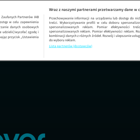
Życie na kredycie
SEZON
Wraz z naszymi partnerami przetwarzamy dane w c
1
Zaufanych Partnerów IAB
Przechowywanie informacji na urządzeniu lub dostęp do nich.
ostęp w celu zapewnienia
treści. Wykorzystywanie profili w celu doboru spersonalizo
arzanie danych osobowych
spersonalizowanych reklam. Pomiar efektywności treś
spersonalizowanych reklam. Pomiar efektywności reklam. Roz
 udzielić/wycofać zgodę i
kombinacji danych z różnych źródeł. Rozwój i ulepszanie usł
kając przycisk „Ustawienia
do wyboru reklam.
Lista partnerów (dostawców)