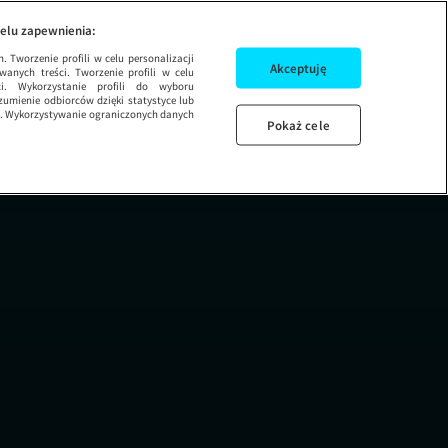
 8 ODCINEK 20
ŻYCIE NA KRED
elu zapewnienia:
 Tworzenie profili w celu personalizacji
Akceptuję
wanych treści. Tworzenie profili w celu
ci. Wykorzystanie profili do wyboru
umienie odbiorców dzięki statystyce lub
ug. Wykorzystywanie ograniczonych danych
Pokaż cele