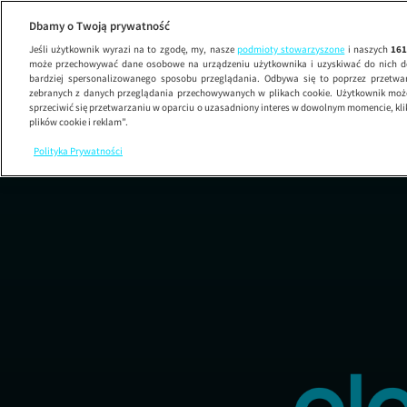
Dbamy o Twoją prywatność
Jeśli użytkownik wyrazi na to zgodę, my, nasze
podmioty stowarzyszone
i naszych
16
może przechowywać dane osobowe na urządzeniu użytkownika i uzyskiwać do nich d
bardziej spersonalizowanego sposobu przeglądania. Odbywa się to poprzez przetw
zebranych z danych przeglądania przechowywanych w plikach cookie. Użytkownik może
sprzeciwić się przetwarzaniu w oparciu o uzasadniony interes w dowolnym momencie, kli
plików cookie i reklam”.
Polityka Prywatności