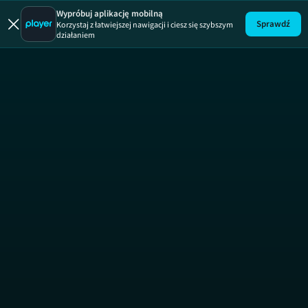
Życie na k
Wypróbuj aplikację mobilną
Sprawdź
Korzystaj z łatwiejszej nawigacji i ciesz się szybszym
działaniem