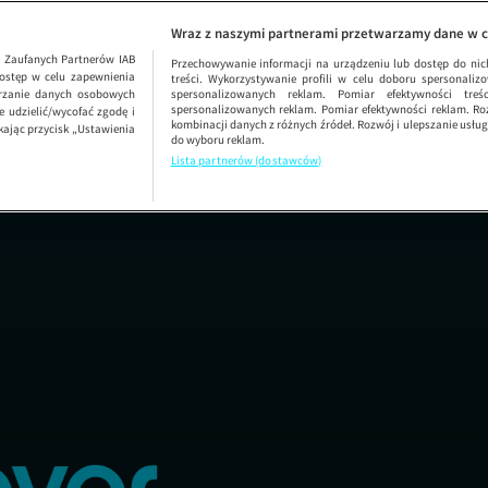
Zakup w ciemno
SEZON 5
Wraz z naszymi partnerami przetwarzamy dane w c
1
Zaufanych Partnerów IAB
Przechowywanie informacji na urządzeniu lub dostęp do nich.
ostęp w celu zapewnienia
treści. Wykorzystywanie profili w celu doboru spersonalizo
arzanie danych osobowych
spersonalizowanych reklam. Pomiar efektywności treś
spersonalizowanych reklam. Pomiar efektywności reklam. Roz
 udzielić/wycofać zgodę i
kombinacji danych z różnych źródeł. Rozwój i ulepszanie usł
kając przycisk „Ustawienia
do wyboru reklam.
Lista partnerów (dostawców)