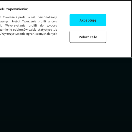
 ODCINEK 6
elu zapewnienia:
 Tworzenie profili w celu personalizacji
Akceptuję
wanych treści. Tworzenie profili w celu
ci. Wykorzystanie profili do wyboru
umienie odbiorców dzięki statystyce lub
ug. Wykorzystywanie ograniczonych danych
Pokaż cele