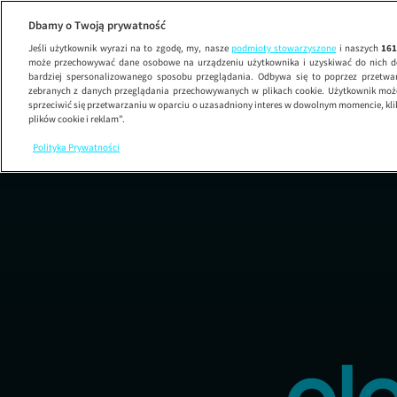
Dbamy o Twoją prywatność
Jeśli użytkownik wyrazi na to zgodę, my, nasze
podmioty stowarzyszone
i naszych
16
może przechowywać dane osobowe na urządzeniu użytkownika i uzyskiwać do nich d
bardziej spersonalizowanego sposobu przeglądania. Odbywa się to poprzez przetw
zebranych z danych przeglądania przechowywanych w plikach cookie. Użytkownik może
sprzeciwić się przetwarzaniu w oparciu o uzasadniony interes w dowolnym momencie, kli
plików cookie i reklam”.
Polityka Prywatności