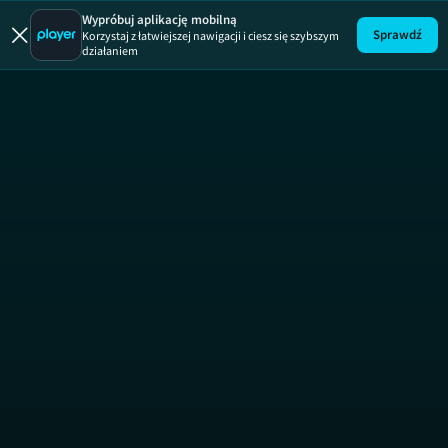
Zakup w ci
Wypróbuj aplikację mobilną
Sprawdź
Korzystaj z łatwiejszej nawigacji i ciesz się szybszym
działaniem