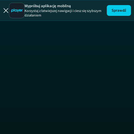
Wypróbuj aplikację mobilną
Sprawdź
Korzystaj z łatwiejszej nawigacji i ciesz się szybszym
działaniem