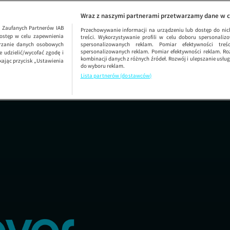
ODCINEK 7974
UWAGA!
Wraz z naszymi partnerami przetwarzamy dane w c
1
Zaufanych Partnerów IAB
Przechowywanie informacji na urządzeniu lub dostęp do nich.
ostęp w celu zapewnienia
treści. Wykorzystywanie profili w celu doboru spersonalizo
arzanie danych osobowych
spersonalizowanych reklam. Pomiar efektywności treś
spersonalizowanych reklam. Pomiar efektywności reklam. Roz
 udzielić/wycofać zgodę i
kombinacji danych z różnych źródeł. Rozwój i ulepszanie usł
kając przycisk „Ustawienia
do wyboru reklam.
Lista partnerów (dostawców)