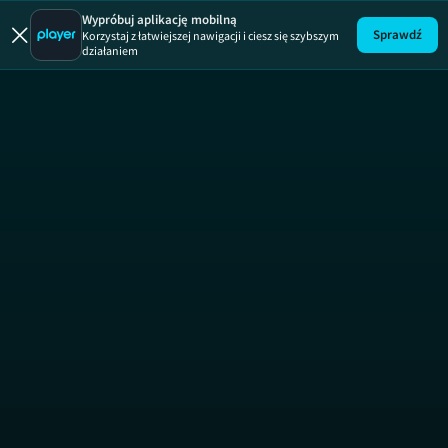
Uwaga!
ODCINEK
Wypróbuj aplikację mobilną
Sprawdź
Korzystaj z łatwiejszej nawigacji i ciesz się szybszym
działaniem