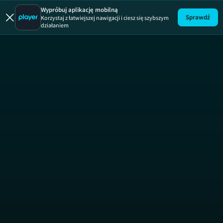
Uwaga!
ODCINEK
Wypróbuj aplikację mobilną
Sprawdź
Korzystaj z łatwiejszej nawigacji i ciesz się szybszym
działaniem