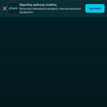
Uwaga!
ODCINEK
Wypróbuj aplikację mobilną
Sprawdź
Korzystaj z łatwiejszej nawigacji i ciesz się szybszym
działaniem