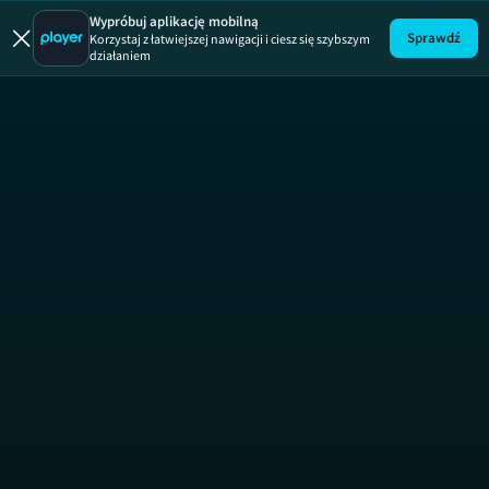
Uwaga!
ODCINEK
Wypróbuj aplikację mobilną
Sprawdź
Korzystaj z łatwiejszej nawigacji i ciesz się szybszym
działaniem