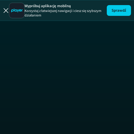
Ugotowani
Wypróbuj aplikację mobilną
Sprawdź
Korzystaj z łatwiejszej nawigacji i ciesz się szybszym
działaniem