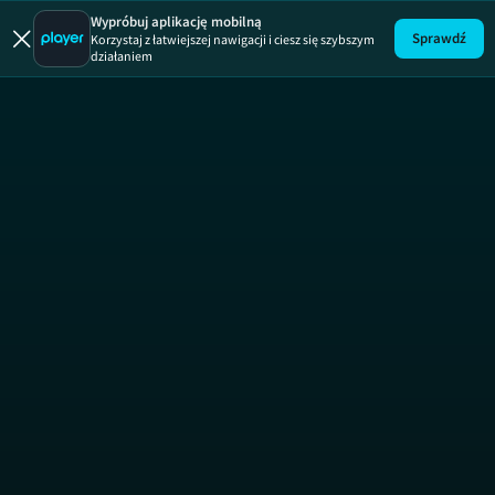
The Trai
Wypróbuj aplikację mobilną
Sprawdź
Korzystaj z łatwiejszej nawigacji i ciesz się szybszym
działaniem