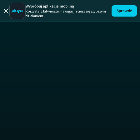
Wypróbuj aplikację mobilną
Sprawdź
Korzystaj z łatwiejszej nawigacji i ciesz się szybszym
działaniem