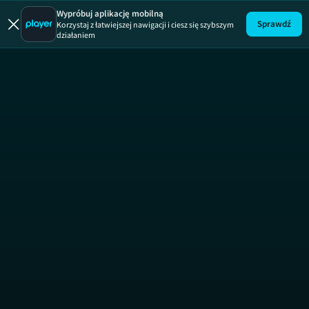
Wypróbuj aplikację mobilną
Sprawdź
Korzystaj z łatwiejszej nawigacji i ciesz się szybszym
działaniem