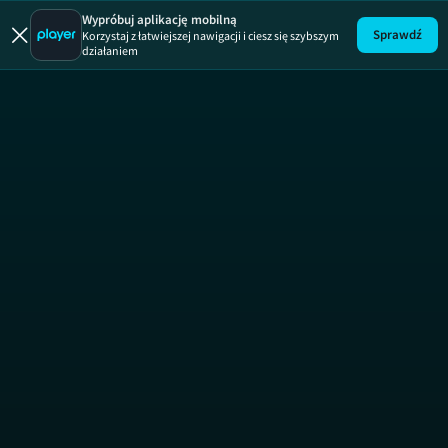
Wypróbuj aplikację mobilną
Sprawdź
Korzystaj z łatwiejszej nawigacji i ciesz się szybszym
działaniem