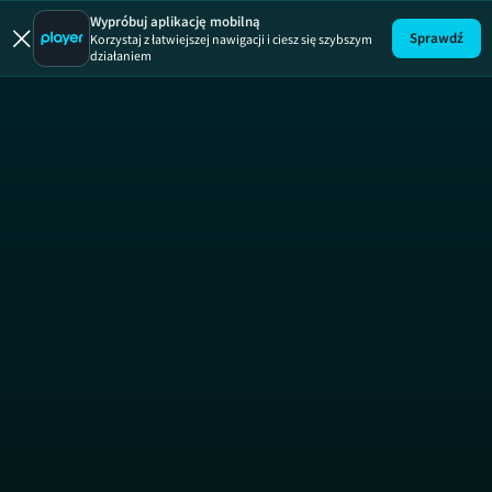
Wypróbuj aplikację mobilną
Sprawdź
Korzystaj z łatwiejszej nawigacji i ciesz się szybszym
działaniem