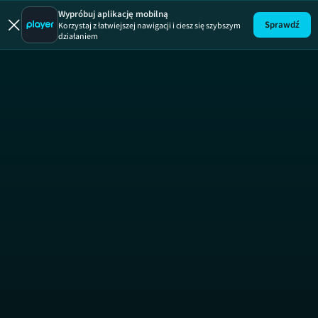
Wypróbuj aplikację mobilną
Sprawdź
Korzystaj z łatwiejszej nawigacji i ciesz się szybszym
działaniem