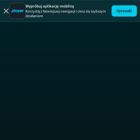
Wypróbuj aplikację mobilną
Sprawdź
Korzystaj z łatwiejszej nawigacji i ciesz się szybszym
działaniem