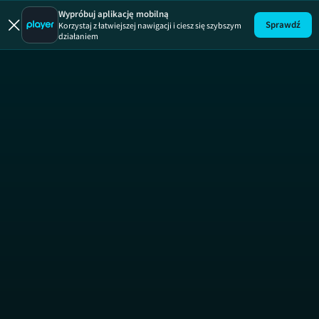
Ostre cięcie
Wypróbuj aplikację mobilną
Sprawdź
Korzystaj z łatwiejszej nawigacji i ciesz się szybszym
działaniem