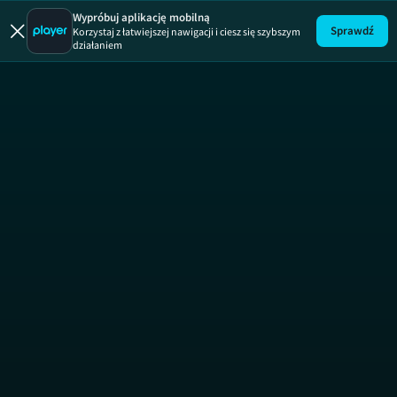
Nic do zgł
Wypróbuj aplikację mobilną
Sprawdź
Korzystaj z łatwiejszej nawigacji i ciesz się szybszym
działaniem