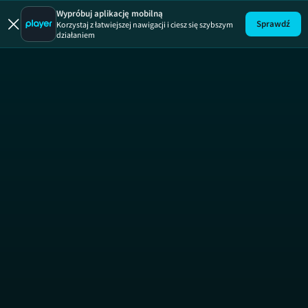
Wypróbuj aplikację mobilną
Sprawdź
Korzystaj z łatwiejszej nawigacji i ciesz się szybszym
działaniem