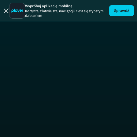
Wypróbuj aplikację mobilną
Sprawdź
Korzystaj z łatwiejszej nawigacji i ciesz się szybszym
działaniem
Mam Talen