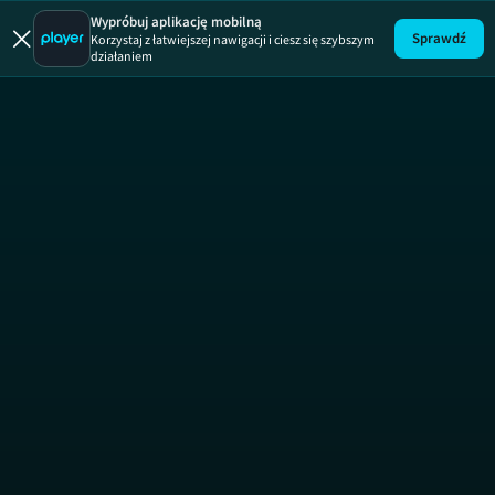
Kuchen
Wypróbuj aplikację mobilną
Sprawdź
Korzystaj z łatwiejszej nawigacji i ciesz się szybszym
działaniem