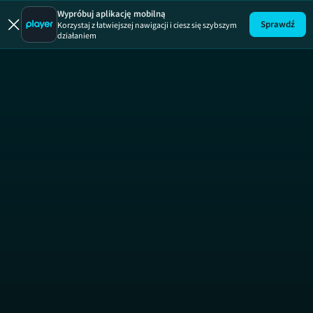
Jestem z Pol
Wypróbuj aplikację mobilną
Sprawdź
Korzystaj z łatwiejszej nawigacji i ciesz się szybszym
działaniem