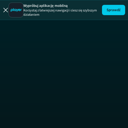
Wypróbuj aplikację mobilną
Sprawdź
Korzystaj z łatwiejszej nawigacji i ciesz się szybszym
działaniem