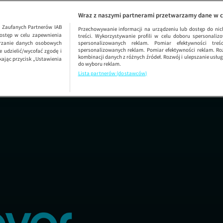
Dzień Dobry TVN
SEZON 75
Wraz z naszymi partnerami przetwarzamy dane w c
1
Zaufanych Partnerów IAB
Przechowywanie informacji na urządzeniu lub dostęp do nich.
ostęp w celu zapewnienia
treści. Wykorzystywanie profili w celu doboru spersonalizo
arzanie danych osobowych
spersonalizowanych reklam. Pomiar efektywności treś
spersonalizowanych reklam. Pomiar efektywności reklam. Roz
 udzielić/wycofać zgodę i
kombinacji danych z różnych źródeł. Rozwój i ulepszanie usł
kając przycisk „Ustawienia
do wyboru reklam.
Lista partnerów (dostawców)