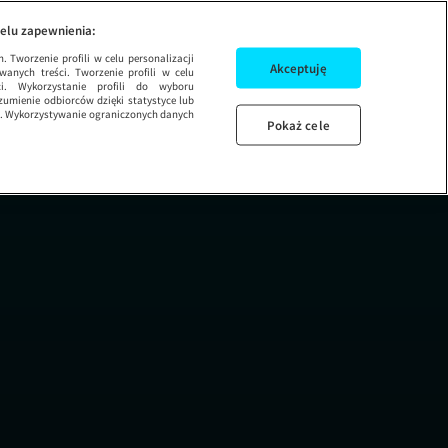
DZIEŃ DOBRY TVN
elu zapewnienia:
 Tworzenie profili w celu personalizacji
Akceptuję
wanych treści. Tworzenie profili w celu
ci. Wykorzystanie profili do wyboru
umienie odbiorców dzięki statystyce lub
ug. Wykorzystywanie ograniczonych danych
Pokaż cele