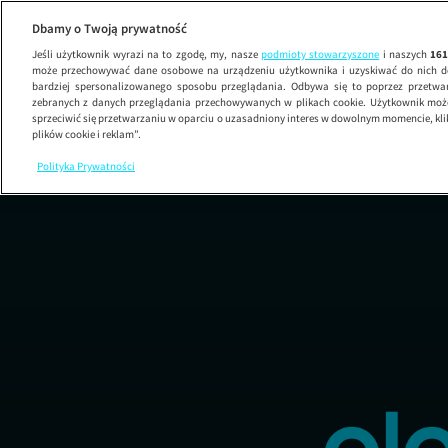
Dbamy o Twoją prywatność
Jeśli użytkownik wyrazi na to zgodę, my, nasze
podmioty stowarzyszone
i naszych
16
może przechowywać dane osobowe na urządzeniu użytkownika i uzyskiwać do nich d
bardziej spersonalizowanego sposobu przeglądania. Odbywa się to poprzez przetw
zebranych z danych przeglądania przechowywanych w plikach cookie. Użytkownik może
sprzeciwić się przetwarzaniu w oparciu o uzasadniony interes w dowolnym momencie, kli
plików cookie i reklam”.
Polityka Prywatności