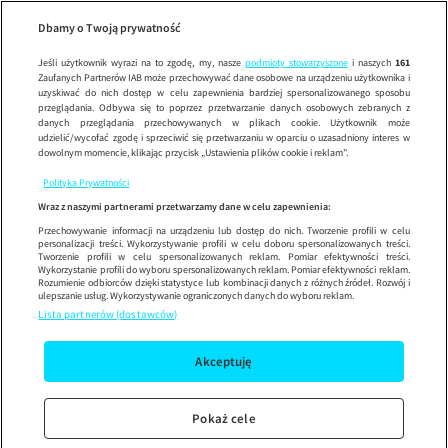
Dzień Dob
SE
Wypróbuj aplikację mobilną
Dbamy o Twoją prywatność
Sprawdź
Korzystaj z łatwiejszej nawigacji i ciesz się szybszym
działaniem
Jeśli użytkownik wyrazi na to zgodę, my, nasze
podmioty stowarzyszone
i naszych
161
Zaufanych Partnerów IAB może przechowywać dane osobowe na urządzeniu użytkownika i
uzyskiwać do nich dostęp w celu zapewnienia bardziej spersonalizowanego sposobu
przeglądania. Odbywa się to poprzez przetwarzanie danych osobowych zebranych z
danych przeglądania przechowywanych w plikach cookie. Użytkownik może
udzielić/wycofać zgodę i sprzeciwić się przetwarzaniu w oparciu o uzasadniony interes w
dowolnym momencie, klikając przycisk „Ustawienia plików cookie i reklam”.
Polityka Prywatności
Wraz z naszymi partnerami przetwarzamy dane w celu zapewnienia:
Przechowywanie informacji na urządzeniu lub dostęp do nich. Tworzenie profili w celu
personalizacji treści. Wykorzystywanie profili w celu doboru spersonalizowanych treści.
Tworzenie profili w celu spersonalizowanych reklam. Pomiar efektywności treści.
Wykorzystanie profili do wyboru spersonalizowanych reklam. Pomiar efektywności reklam.
Rozumienie odbiorców dzięki statystyce lub kombinacji danych z różnych źródeł. Rozwój i
ulepszanie usług. Wykorzystywanie ograniczonych danych do wyboru reklam.
Lista partnerów (dostawców)
Akceptuję
Pokaż cele