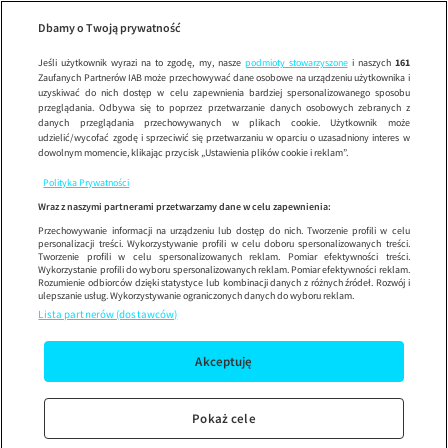
Dzień Dob
SE
Wypróbuj aplikację mobilną
Dbamy o Twoją prywatność
Sprawdź
Korzystaj z łatwiejszej nawigacji i ciesz się szybszym
działaniem
Jeśli użytkownik wyrazi na to zgodę, my, nasze
podmioty stowarzyszone
i naszych
161
Zaufanych Partnerów IAB może przechowywać dane osobowe na urządzeniu użytkownika i
uzyskiwać do nich dostęp w celu zapewnienia bardziej spersonalizowanego sposobu
przeglądania. Odbywa się to poprzez przetwarzanie danych osobowych zebranych z
danych przeglądania przechowywanych w plikach cookie. Użytkownik może
udzielić/wycofać zgodę i sprzeciwić się przetwarzaniu w oparciu o uzasadniony interes w
dowolnym momencie, klikając przycisk „Ustawienia plików cookie i reklam”.
Polityka Prywatności
Wraz z naszymi partnerami przetwarzamy dane w celu zapewnienia:
Przechowywanie informacji na urządzeniu lub dostęp do nich. Tworzenie profili w celu
personalizacji treści. Wykorzystywanie profili w celu doboru spersonalizowanych treści.
Tworzenie profili w celu spersonalizowanych reklam. Pomiar efektywności treści.
Wykorzystanie profili do wyboru spersonalizowanych reklam. Pomiar efektywności reklam.
Rozumienie odbiorców dzięki statystyce lub kombinacji danych z różnych źródeł. Rozwój i
ulepszanie usług. Wykorzystywanie ograniczonych danych do wyboru reklam.
Lista partnerów (dostawców)
Akceptuję
Pokaż cele