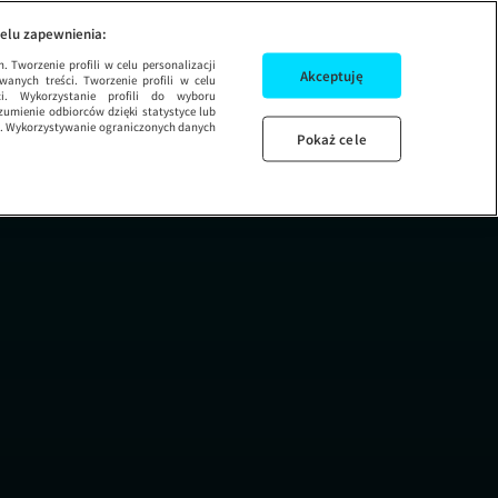
DZIEŃ DOBRY TVN
elu zapewnienia:
 Tworzenie profili w celu personalizacji
Akceptuję
wanych treści. Tworzenie profili w celu
ci. Wykorzystanie profili do wyboru
umienie odbiorców dzięki statystyce lub
ug. Wykorzystywanie ograniczonych danych
Pokaż cele