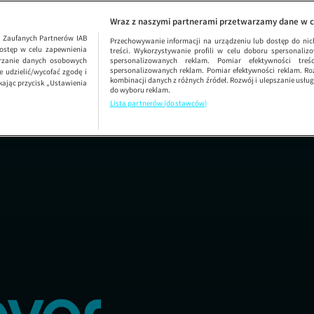
Dzień Dobry TVN
SEZON 72
Wraz z naszymi partnerami przetwarzamy dane w c
1
Zaufanych Partnerów IAB
Przechowywanie informacji na urządzeniu lub dostęp do nich.
ostęp w celu zapewnienia
treści. Wykorzystywanie profili w celu doboru spersonalizo
arzanie danych osobowych
spersonalizowanych reklam. Pomiar efektywności treś
spersonalizowanych reklam. Pomiar efektywności reklam. Roz
 udzielić/wycofać zgodę i
kombinacji danych z różnych źródeł. Rozwój i ulepszanie usł
kając przycisk „Ustawienia
do wyboru reklam.
Lista partnerów (dostawców)