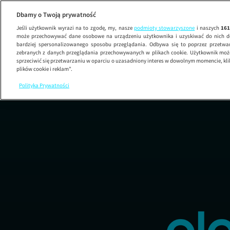
Dbamy o Twoją prywatność
Jeśli użytkownik wyrazi na to zgodę, my, nasze
podmioty stowarzyszone
i naszych
16
może przechowywać dane osobowe na urządzeniu użytkownika i uzyskiwać do nich d
bardziej spersonalizowanego sposobu przeglądania. Odbywa się to poprzez przetw
zebranych z danych przeglądania przechowywanych w plikach cookie. Użytkownik może
sprzeciwić się przetwarzaniu w oparciu o uzasadniony interes w dowolnym momencie, kli
plików cookie i reklam”.
Polityka Prywatności