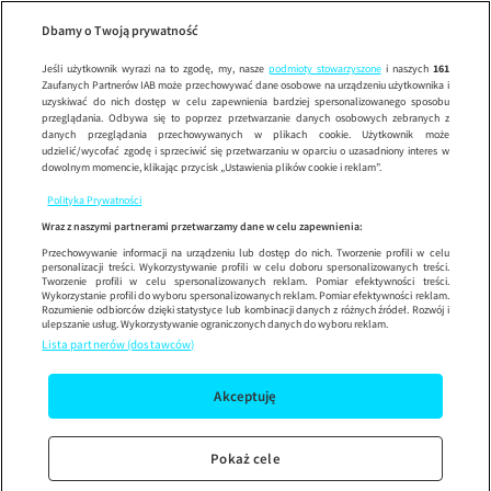
Dzień Dob
SE
Wypróbuj aplikację mobilną
Dbamy o Twoją prywatność
Sprawdź
Korzystaj z łatwiejszej nawigacji i ciesz się szybszym
działaniem
Jeśli użytkownik wyrazi na to zgodę, my, nasze
podmioty stowarzyszone
i naszych
161
Zaufanych Partnerów IAB może przechowywać dane osobowe na urządzeniu użytkownika i
uzyskiwać do nich dostęp w celu zapewnienia bardziej spersonalizowanego sposobu
przeglądania. Odbywa się to poprzez przetwarzanie danych osobowych zebranych z
danych przeglądania przechowywanych w plikach cookie. Użytkownik może
udzielić/wycofać zgodę i sprzeciwić się przetwarzaniu w oparciu o uzasadniony interes w
dowolnym momencie, klikając przycisk „Ustawienia plików cookie i reklam”.
Polityka Prywatności
Wraz z naszymi partnerami przetwarzamy dane w celu zapewnienia:
Przechowywanie informacji na urządzeniu lub dostęp do nich. Tworzenie profili w celu
personalizacji treści. Wykorzystywanie profili w celu doboru spersonalizowanych treści.
Tworzenie profili w celu spersonalizowanych reklam. Pomiar efektywności treści.
Wykorzystanie profili do wyboru spersonalizowanych reklam. Pomiar efektywności reklam.
Rozumienie odbiorców dzięki statystyce lub kombinacji danych z różnych źródeł. Rozwój i
ulepszanie usług. Wykorzystywanie ograniczonych danych do wyboru reklam.
Lista partnerów (dostawców)
Akceptuję
Pokaż cele