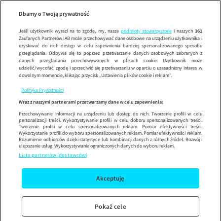
Dzień Dob
SE
Wypróbuj aplikację mobilną
Dbamy o Twoją prywatność
Sprawdź
Korzystaj z łatwiejszej nawigacji i ciesz się szybszym
działaniem
Jeśli użytkownik wyrazi na to zgodę, my, nasze
podmioty stowarzyszone
i naszych
161
Zaufanych Partnerów IAB może przechowywać dane osobowe na urządzeniu użytkownika i
uzyskiwać do nich dostęp w celu zapewnienia bardziej spersonalizowanego sposobu
przeglądania. Odbywa się to poprzez przetwarzanie danych osobowych zebranych z
danych przeglądania przechowywanych w plikach cookie. Użytkownik może
udzielić/wycofać zgodę i sprzeciwić się przetwarzaniu w oparciu o uzasadniony interes w
dowolnym momencie, klikając przycisk „Ustawienia plików cookie i reklam”.
Polityka Prywatności
Wraz z naszymi partnerami przetwarzamy dane w celu zapewnienia:
Przechowywanie informacji na urządzeniu lub dostęp do nich. Tworzenie profili w celu
personalizacji treści. Wykorzystywanie profili w celu doboru spersonalizowanych treści.
Tworzenie profili w celu spersonalizowanych reklam. Pomiar efektywności treści.
Wykorzystanie profili do wyboru spersonalizowanych reklam. Pomiar efektywności reklam.
Rozumienie odbiorców dzięki statystyce lub kombinacji danych z różnych źródeł. Rozwój i
ulepszanie usług. Wykorzystywanie ograniczonych danych do wyboru reklam.
Lista partnerów (dostawców)
Akceptuję
Pokaż cele