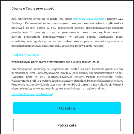
Comedy Clu
Wypróbuj aplikację mobilną
Dbamy o Twoją prywatność
Sprawdź
Korzystaj z łatwiejszej nawigacji i ciesz się szybszym
działaniem
Jeśli użytkownik wyrazi na to zgodę, my, nasze
podmioty stowarzyszone
i naszych
161
Zaufanych Partnerów IAB może przechowywać dane osobowe na urządzeniu użytkownika i
uzyskiwać do nich dostęp w celu zapewnienia bardziej spersonalizowanego sposobu
przeglądania. Odbywa się to poprzez przetwarzanie danych osobowych zebranych z
danych przeglądania przechowywanych w plikach cookie. Użytkownik może
udzielić/wycofać zgodę i sprzeciwić się przetwarzaniu w oparciu o uzasadniony interes w
dowolnym momencie, klikając przycisk „Ustawienia plików cookie i reklam”.
Polityka Prywatności
Wraz z naszymi partnerami przetwarzamy dane w celu zapewnienia:
Przechowywanie informacji na urządzeniu lub dostęp do nich. Tworzenie profili w celu
personalizacji treści. Wykorzystywanie profili w celu doboru spersonalizowanych treści.
Tworzenie profili w celu spersonalizowanych reklam. Pomiar efektywności treści.
Wykorzystanie profili do wyboru spersonalizowanych reklam. Pomiar efektywności reklam.
Rozumienie odbiorców dzięki statystyce lub kombinacji danych z różnych źródeł. Rozwój i
ulepszanie usług. Wykorzystywanie ograniczonych danych do wyboru reklam.
Lista partnerów (dostawców)
Akceptuję
Pokaż cele