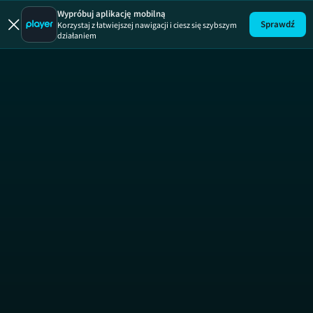
Wypróbuj aplikację mobilną
Sprawdź
Korzystaj z łatwiejszej nawigacji i ciesz się szybszym
działaniem