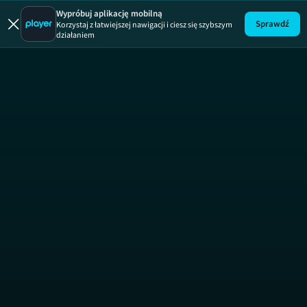
Wypróbuj aplikację mobilną
Sprawdź
Korzystaj z łatwiejszej nawigacji i ciesz się szybszym
działaniem