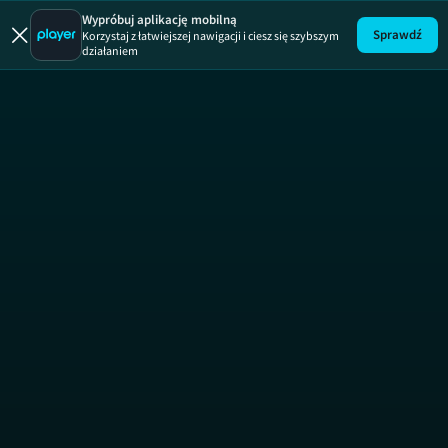
Wypróbuj aplikację mobilną
Sprawdź
Korzystaj z łatwiejszej nawigacji i ciesz się szybszym
działaniem