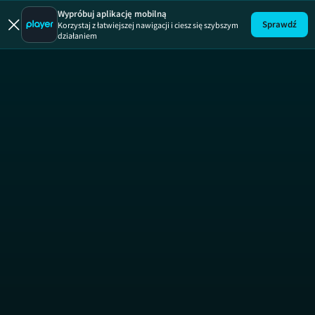
Wypróbuj aplikację mobilną
Sprawdź
Korzystaj z łatwiejszej nawigacji i ciesz się szybszym
działaniem