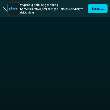
Wypróbuj aplikację mobilną
Sprawdź
Korzystaj z łatwiejszej nawigacji i ciesz się szybszym
działaniem