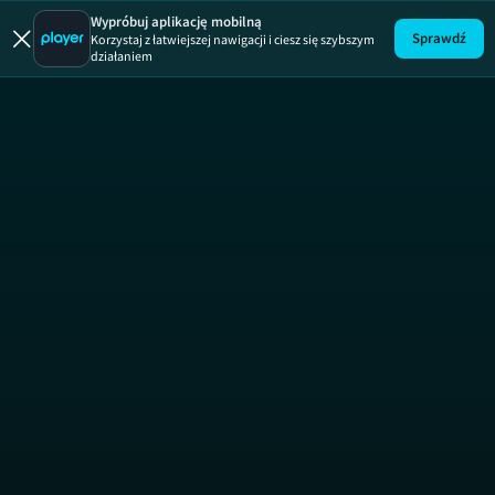
Wypróbuj aplikację mobilną
Sprawdź
Korzystaj z łatwiejszej nawigacji i ciesz się szybszym
działaniem