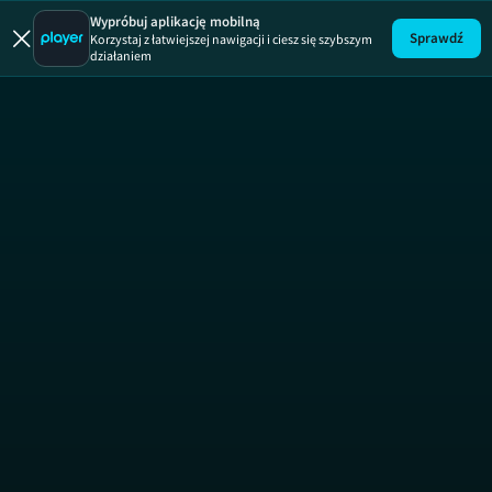
Wypróbuj aplikację mobilną
Sprawdź
Korzystaj z łatwiejszej nawigacji i ciesz się szybszym
działaniem