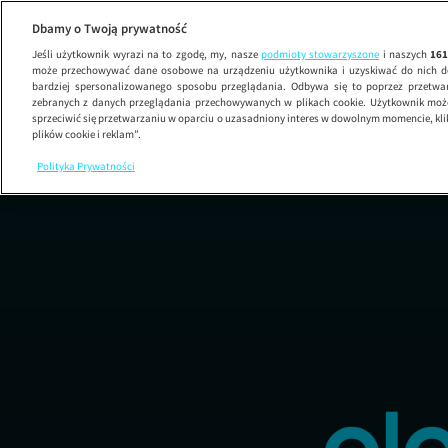
Dbamy o Twoją prywatność
Jeśli użytkownik wyrazi na to zgodę, my, nasze
podmioty stowarzyszone
i naszych
16
może przechowywać dane osobowe na urządzeniu użytkownika i uzyskiwać do nich d
bardziej spersonalizowanego sposobu przeglądania. Odbywa się to poprzez przetw
zebranych z danych przeglądania przechowywanych w plikach cookie. Użytkownik może
sprzeciwić się przetwarzaniu w oparciu o uzasadniony interes w dowolnym momencie, kli
plików cookie i reklam”.
Polityka Prywatności