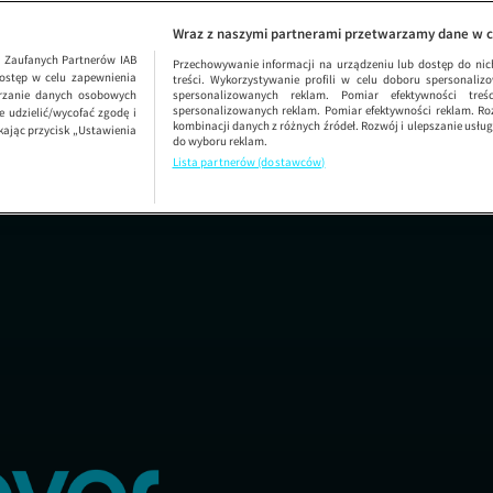
Wraz z naszymi partnerami przetwarzamy dane w c
1
Zaufanych Partnerów IAB
Przechowywanie informacji na urządzeniu lub dostęp do nich.
ostęp w celu zapewnienia
treści. Wykorzystywanie profili w celu doboru spersonalizo
arzanie danych osobowych
spersonalizowanych reklam. Pomiar efektywności treś
spersonalizowanych reklam. Pomiar efektywności reklam. Roz
 udzielić/wycofać zgodę i
kombinacji danych z różnych źródeł. Rozwój i ulepszanie usł
kając przycisk „Ustawienia
do wyboru reklam.
Lista partnerów (dostawców)