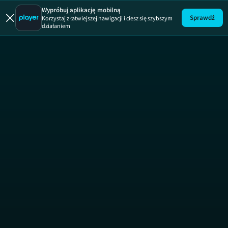
Wypróbuj aplikację mobilną
Sprawdź
Korzystaj z łatwiejszej nawigacji i ciesz się szybszym
działaniem