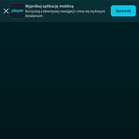
Algorytm m
Wypróbuj aplikację mobilną
Sprawdź
Korzystaj z łatwiejszej nawigacji i ciesz się szybszym
działaniem