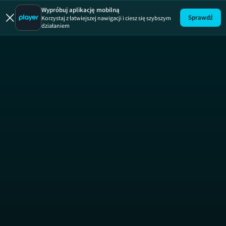
Yellowjackets
Wypróbuj aplikację mobilną
Sprawdź
Korzystaj z łatwiejszej nawigacji i ciesz się szybszym
działaniem