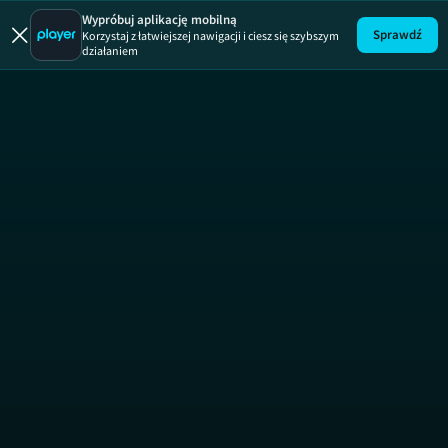
Łapu Capu
Wypróbuj aplikację mobilną
Sprawdź
Korzystaj z łatwiejszej nawigacji i ciesz się szybszym
działaniem