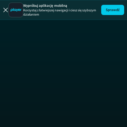
Łapu Capu
Wypróbuj aplikację mobilną
Sprawdź
Korzystaj z łatwiejszej nawigacji i ciesz się szybszym
działaniem