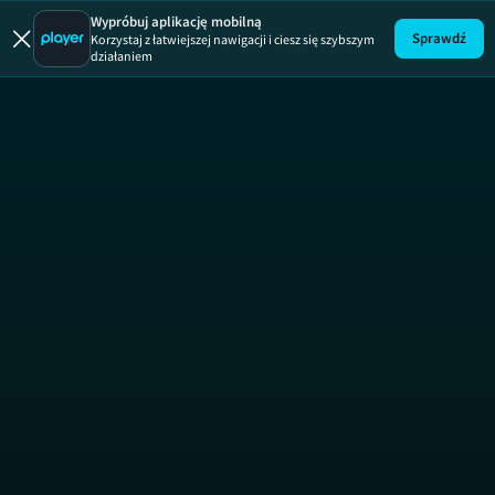
Łapu Capu
Wypróbuj aplikację mobilną
Sprawdź
Korzystaj z łatwiejszej nawigacji i ciesz się szybszym
działaniem