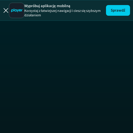
Łapu Capu
Wypróbuj aplikację mobilną
Sprawdź
Korzystaj z łatwiejszej nawigacji i ciesz się szybszym
działaniem