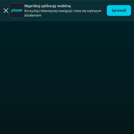
Łapu Capu
Wypróbuj aplikację mobilną
Sprawdź
Korzystaj z łatwiejszej nawigacji i ciesz się szybszym
działaniem