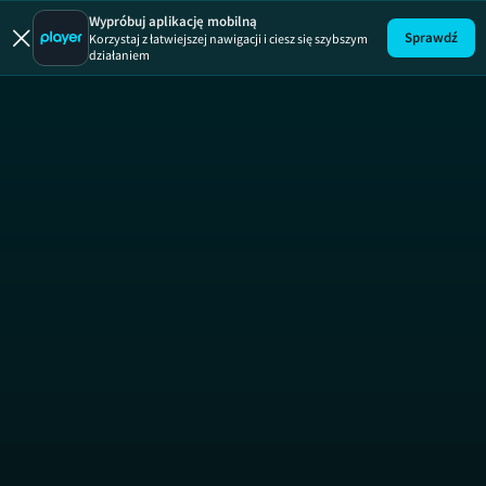
Łapu Capu
Wypróbuj aplikację mobilną
Sprawdź
Korzystaj z łatwiejszej nawigacji i ciesz się szybszym
działaniem