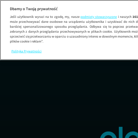
Łapu 
Dbamy o Twoją prywatność
Jeśli użytkownik wyrazi na to zgodę, my, nasze
podmioty stowarzyszone
i naszych
16
może przechowywać dane osobowe na urządzeniu użytkownika i uzyskiwać do nich d
bardziej spersonalizowanego sposobu przeglądania. Odbywa się to poprzez przetw
zebranych z danych przeglądania przechowywanych w plikach cookie. Użytkownik może
sprzeciwić się przetwarzaniu w oparciu o uzasadniony interes w dowolnym momencie, kli
plików cookie i reklam”.
Polityka Prywatności