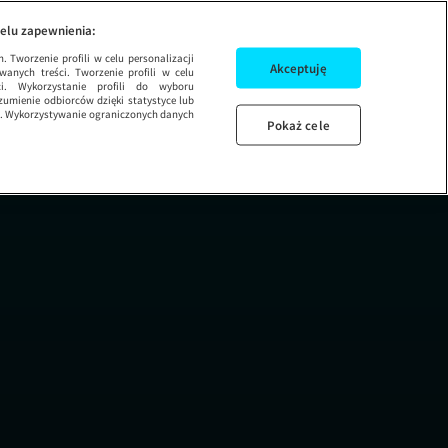
INEK 216
ŁAPU CAPU 2022 
elu zapewnienia:
Łapu Capu 2022
 Tworzenie profili w celu personalizacji
Akceptuję
wanych treści. Tworzenie profili w celu
ci. Wykorzystanie profili do wyboru
umienie odbiorców dzięki statystyce lub
ug. Wykorzystywanie ograniczonych danych
Pokaż cele