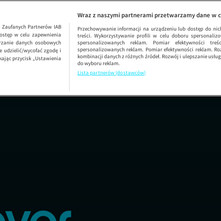
Capu
SEZON 2 ODC
Wraz z naszymi partnerami przetwarzamy dane w c
1
Zaufanych Partnerów IAB
Przechowywanie informacji na urządzeniu lub dostęp do nich.
ostęp w celu zapewnienia
treści. Wykorzystywanie profili w celu doboru spersonalizo
arzanie danych osobowych
spersonalizowanych reklam. Pomiar efektywności treś
spersonalizowanych reklam. Pomiar efektywności reklam. Roz
 udzielić/wycofać zgodę i
kombinacji danych z różnych źródeł. Rozwój i ulepszanie usł
kając przycisk „Ustawienia
do wyboru reklam.
Lista partnerów (dostawców)